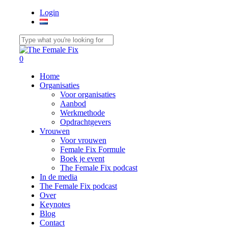
Skip
Login
to
main
content
Close
Search
0
Menu
Home
Organisaties
Voor organisaties
Aanbod
Werkmethode
Opdrachtgevers
Vrouwen
Voor vrouwen
Female Fix Formule
Boek je event
The Female Fix podcast
In de media
The Female Fix podcast
Over
Keynotes
Blog
Contact