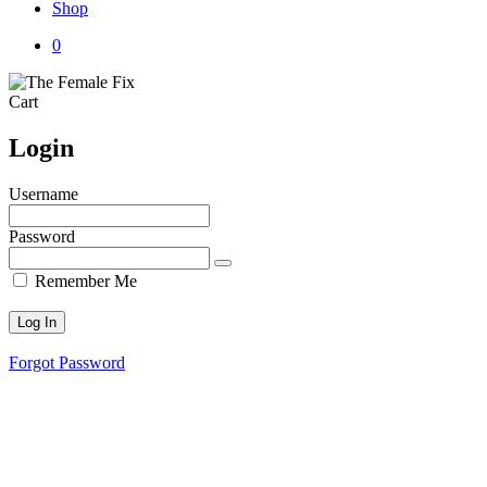
Shop
0
Close
Cart
Cart
Login
Username
Password
Remember Me
Forgot Password
Social media